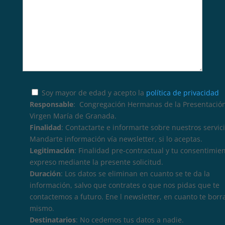
Soy mayor de edad y acepto la
política de privacidad
Responsable
: Congregación Hermanas de la Presentación
Virgen María de Granada.
Finalidad
: Contactarte e informarte sobre nuestros servici
Mandarte información vía newsletter, si lo aceptas.
Legitimación
: Finalidad pre-contractual y tu consentimie
expreso mediante la presente solicitud.
Duración
: Los datos se eliminan en cuanto se te da la
información, salvo que contrates o que nos pidas que te
contactemos a futuro. Ene l newsletter, en cuanto te borr
mismo.
Destinatarios
: No cedemos tus datos a nadie.