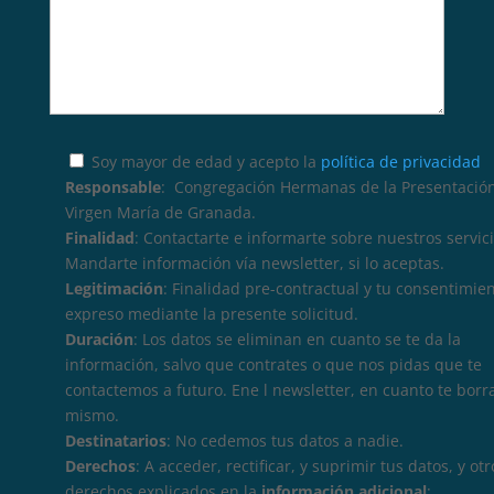
Soy mayor de edad y acepto la
política de privacidad
Responsable
: Congregación Hermanas de la Presentación
Virgen María de Granada.
Finalidad
: Contactarte e informarte sobre nuestros servici
Mandarte información vía newsletter, si lo aceptas.
Legitimación
: Finalidad pre-contractual y tu consentimie
expreso mediante la presente solicitud.
Duración
: Los datos se eliminan en cuanto se te da la
información, salvo que contrates o que nos pidas que te
contactemos a futuro. Ene l newsletter, en cuanto te borr
mismo.
Destinatarios
: No cedemos tus datos a nadie.
Derechos
: A acceder, rectificar, y suprimir tus datos, y otr
derechos explicados en la
información adicional
: