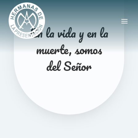
En la vida y en la
muerte, somos
del Señor