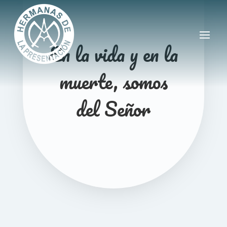
En la vida y en la
muerte, somos
del Señor