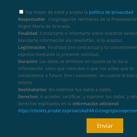
Soy mayor de edad y acepto la
política de privacidad
Responsable
: Congregación Hermanas de la Presentación
Virgen María de Granada.
Finalidad
: Contactarte e informarte sobre nuestros servici
Mandarte información vía newsletter, si lo aceptas.
Legitimación
: Finalidad pre-contractual y tu consentimie
expreso mediante la presente solicitud.
Duración
: Los datos se eliminan en cuanto se te da la
información, salvo que contrates o que nos pidas que te
contactemos a futuro. Ene l newsletter, en cuanto te borr
mismo.
Destinatarios
: No cedemos tus datos a nadie.
Derechos
: A acceder, rectificar, y suprimir tus datos, y otr
derechos explicados en la
información adicional
:
https://clientes.prodat.es/privacidad/MLG/congregacionprese