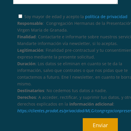
Soy mayor de edad y acepto la
política de privacidad
Responsable
: Congregación Hermanas de la Presentación
Virgen María de Granada.
Finalidad
: Contactarte e informarte sobre nuestros servici
Mandarte información vía newsletter, si lo aceptas.
Legitimación
: Finalidad pre-contractual y tu consentimie
expreso mediante la presente solicitud.
Duración
: Los datos se eliminan en cuanto se te da la
información, salvo que contrates o que nos pidas que te
contactemos a futuro. Ene l newsletter, en cuanto te borr
mismo.
Destinatarios
: No cedemos tus datos a nadie.
Derechos
: A acceder, rectificar, y suprimir tus datos, y otr
derechos explicados en la
información adicional
:
https://clientes.prodat.es/privacidad/MLG/congregacionprese