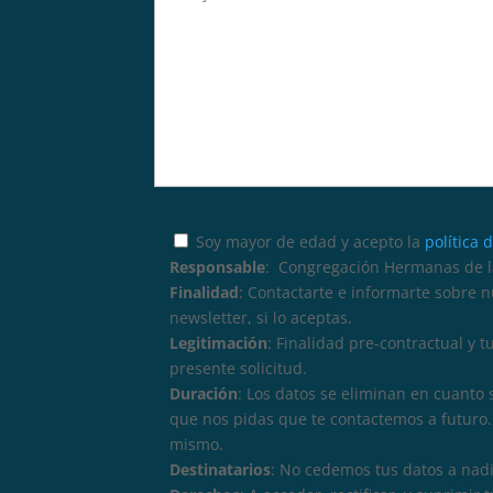
Soy mayor de edad y acepto la
política 
Responsable
: Congregación Hermanas de la
Finalidad
: Contactarte e informarte sobre 
newsletter, si lo aceptas.
Legitimación
: Finalidad pre-contractual y 
presente solicitud.
Duración
: Los datos se eliminan en cuanto 
que nos pidas que te contactemos a futuro. 
mismo.
Destinatarios
: No cedemos tus datos a nadi