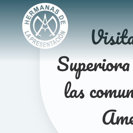
Visita
Superiora
las comun
Amé