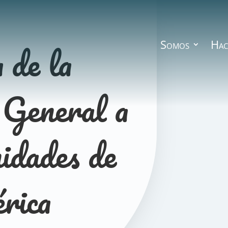
 de la
Somos
Hac
 General a
idades de
rica