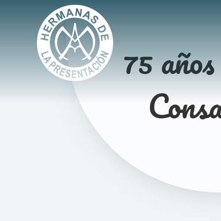
75 años
Consa