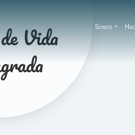
 de Vida
Somos
Hac
grada