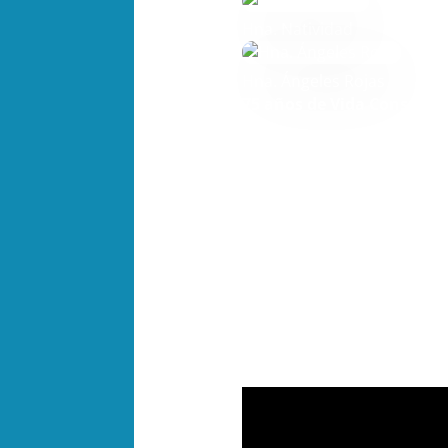
Hna. Natividad
Hna. Ángeles Rojas
75 años de Vida Consagra
Toda la Congregación quier
su fidelidad a la vocación r
Damos gracias a Dios por 
inspiración para hacer vida
amor de Dios a través de su
Junto con vosotras, toda la
humanidad. Compromiso qui
Sin duda, estos
75 años de
vuestro testimonio de vida 