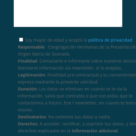
Soy mayor de edad y acepto la
política de privacidad
Responsable
: Congregación Hermanas de la Presentación
Virgen María de Granada.
Finalidad
: Contactarte e informarte sobre nuestros servici
Mandarte información vía newsletter, si lo aceptas.
Legitimación
: Finalidad pre-contractual y tu consentimie
expreso mediante la presente solicitud.
Duración
: Los datos se eliminan en cuanto se te da la
información, salvo que contrates o que nos pidas que te
contactemos a futuro. Ene l newsletter, en cuanto te borr
mismo.
Destinatarios
: No cedemos tus datos a nadie.
Derechos
: A acceder, rectificar, y suprimir tus datos, y otr
derechos explicados en la
información adicional
: