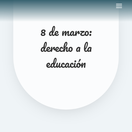
8 de marzo:
derecho a la
educación