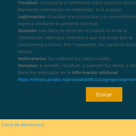
Finalidad
: Contactarte e informarte sobre nuestros servici
Mandarte información vía newsletter, si lo aceptas.
Legitimación
: Finalidad pre-contractual y tu consentimie
expreso mediante la presente solicitud.
Duración
: Los datos se eliminan en cuanto se te da la
información, salvo que contrates o que nos pidas que te
contactemos a futuro. Ene l newsletter, en cuanto te borr
mismo.
Destinatarios
: No cedemos tus datos a nadie.
Derechos
: A acceder, rectificar, y suprimir tus datos, y otr
derechos explicados en la
información adicional
:
https://clientes.prodat.es/privacidad/MLG/congregacionprese
Canal de denuncias
|