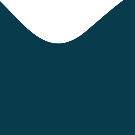
y ayudándonos a crecer
a de Dios y la realización
iar en el otro, aceptar los
os ha dado.
sia
tas a las necesidades de