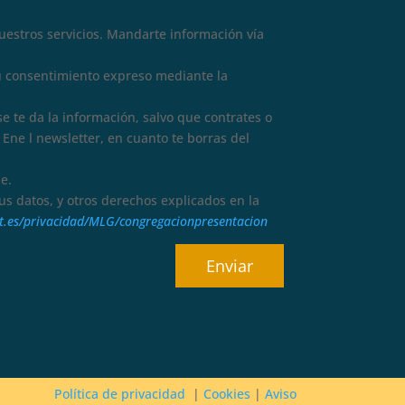
nuestros servicios. Mandarte información vía
tu consentimiento expreso mediante la
se te da la información, salvo que contrates o
Ene l newsletter, en cuanto te borras del
e.
 tus datos, y otros derechos explicados en la
dat.es/privacidad/MLG/congregacionpresentacion
Política de privacidad
|
Cookies
|
Aviso