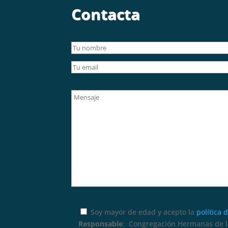
Contacta
Soy mayor de edad y acepto la
política 
Responsable
: Congregación Hermanas de la