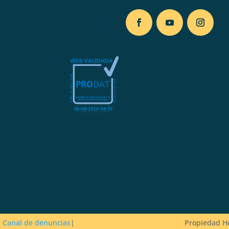
Canal de denuncias
|
Propiedad He