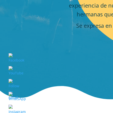
experiencia de n
hermanas que
Se expresa en 