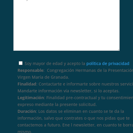
Soy mayor de edad y acepto la
política de privacidad
Responsable
: Congregación Hermanas de la Presentación
Virgen María de Granada.
Finalidad
: Contactarte e informarte sobre nuestros servici
Mandarte información vía newsletter, si lo aceptas.
Legitimación
: Finalidad pre-contractual y tu consentimie
expreso mediante la presente solicitud.
Duración
: Los datos se eliminan en cuanto se te da la
información, salvo que contrates o que nos pidas que te
contactemos a futuro. Ene l newsletter, en cuanto te borr
mismo.