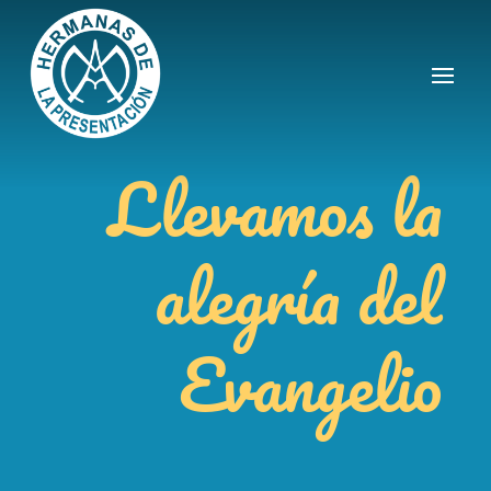
Llevamos la
alegría del
Evangelio