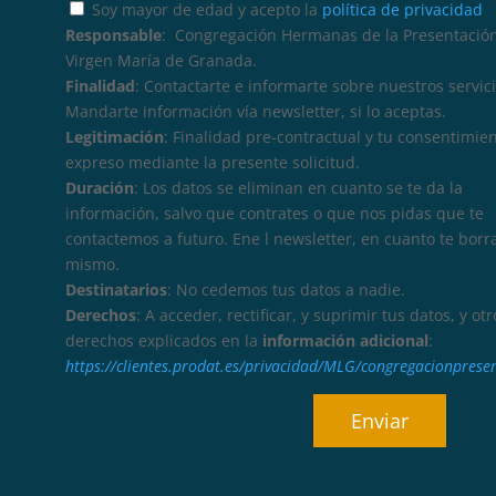
Soy mayor de edad y acepto la
política de privacidad
Responsable
: Congregación Hermanas de la Presentación
Virgen María de Granada.
Finalidad
: Contactarte e informarte sobre nuestros servici
Mandarte información vía newsletter, si lo aceptas.
Legitimación
: Finalidad pre-contractual y tu consentimie
expreso mediante la presente solicitud.
Duración
: Los datos se eliminan en cuanto se te da la
información, salvo que contrates o que nos pidas que te
contactemos a futuro. Ene l newsletter, en cuanto te borr
mismo.
Destinatarios
: No cedemos tus datos a nadie.
Derechos
: A acceder, rectificar, y suprimir tus datos, y otr
derechos explicados en la
información adicional
:
https://clientes.prodat.es/privacidad/MLG/congregacionprese