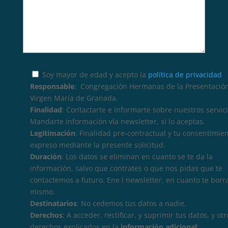
Soy mayor de edad y acepto la
política de privacidad
Responsable
: Congregación Hermanas de la Presentación
Virgen María de Granada.
Finalidad
: Contactarte e informarte sobre nuestros servici
Mandarte información vía newsletter, si lo aceptas.
Legitimación
: Finalidad pre-contractual y tu consentimie
expreso mediante la presente solicitud.
Duración
: Los datos se eliminan en cuanto se te da la
información, salvo que contrates o que nos pidas que te
contactemos a futuro. Ene l newsletter, en cuanto te borr
mismo.
Destinatarios
: No cedemos tus datos a nadie.
Derechos
: A acceder, rectificar, y suprimir tus datos, y otr
derechos explicados en la
información adicional
: