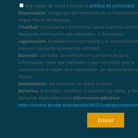
Soy mayor de edad y acepto la
política de privacidad
Responsable
: Congregación Hermanas de la Presentación
Virgen María de Granada.
Finalidad
: Contactarte e informarte sobre nuestros servici
Mandarte información vía newsletter, si lo aceptas.
Legitimación
: Finalidad pre-contractual y tu consentimie
expreso mediante la presente solicitud.
Duración
: Los datos se eliminan en cuanto se te da la
información, salvo que contrates o que nos pidas que te
contactemos a futuro. Ene l newsletter, en cuanto te borr
mismo.
Destinatarios
: No cedemos tus datos a nadie.
Derechos
: A acceder, rectificar, y suprimir tus datos, y otr
derechos explicados en la
información adicional
:
https://clientes.prodat.es/privacidad/MLG/congregacionprese