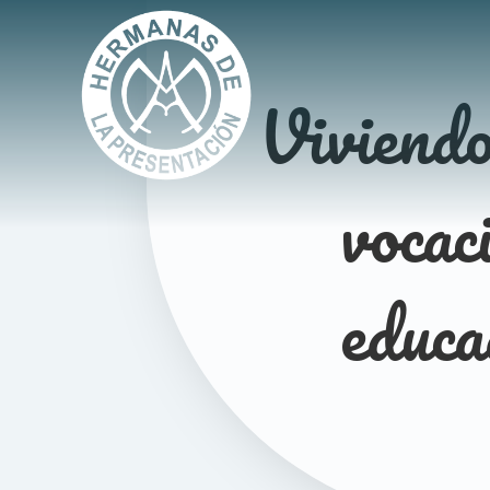
Viviendo
vocac
educa