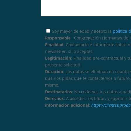
Soy mayor de edad y acepto la
política 
Responsable
: Congregación Hermanas de la
Finalidad
: Contactarte e informarte sobre 
newsletter, si lo aceptas.
Legitimación
: Finalidad pre-contractual y 
presente solicitud.
Duración
: Los datos se eliminan en cuanto 
que nos pidas que te contactemos a futuro. 
mismo.
Destinatarios
: No cedemos tus datos a nadi
Derechos
: A acceder, rectificar, y suprimir
información adicional
:
https://clientes.pro