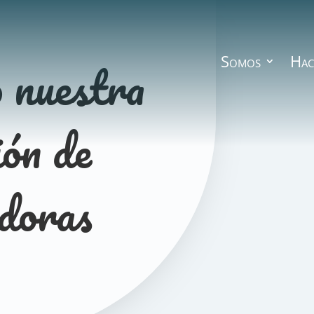
 nuestra
Somos
Hac
ión de
doras