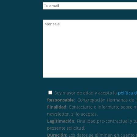
Soy mayor de edad y acepto la
política 
Responsable
: Congregación Hermanas de la
Finalidad
: Contactarte e informarte sobre 
newsletter, si lo aceptas.
Legitimación
: Finalidad pre-contractual y 
presente solicitud.
Duración
: Los datos se eliminan en cuanto 