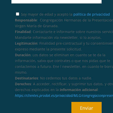
Soy mayor de edad y acepto la
política de privacidad
Responsable
: Congregación Hermanas de la Presentación
Virgen María de Granada.
Finalidad
: Contactarte e informarte sobre nuestros servici
Mandarte información vía newsletter, si lo aceptas.
Legitimación
: Finalidad pre-contractual y tu consentimie
expreso mediante la presente solicitud.
Duración
: Los datos se eliminan en cuanto se te da la
información, salvo que contrates o que nos pidas que te
contactemos a futuro. Ene l newsletter, en cuanto te borr
mismo.
Destinatarios
: No cedemos tus datos a nadie.
Derechos
: A acceder, rectificar, y suprimir tus datos, y otr
derechos explicados en la
información adicional
:
https://clientes.prodat.es/privacidad/MLG/congregacionprese