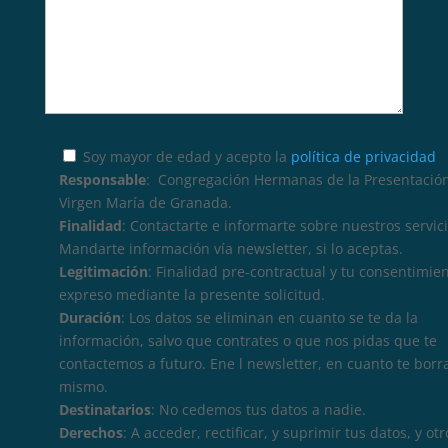
Soy mayor de edad y acepto la
política de privacidad
Responsable
: Congregación Hermanas de la Presentación
Virgen María de Granada.
Finalidad
: Contactarte e informarte sobre nuestros servici
Mandarte información vía newsletter, si lo aceptas.
Legitimación
: Finalidad pre-contractual y tu consentimie
expreso mediante la presente solicitud.
Duración
: Los datos se eliminan en cuanto se te da la
información, salvo que contrates o que nos pidas que te
contactemos a futuro. Ene l newsletter, en cuanto te borr
mismo.
Destinatarios
: No cedemos tus datos a nadie.
Derechos
: A acceder, rectificar, y suprimir tus datos, y otr