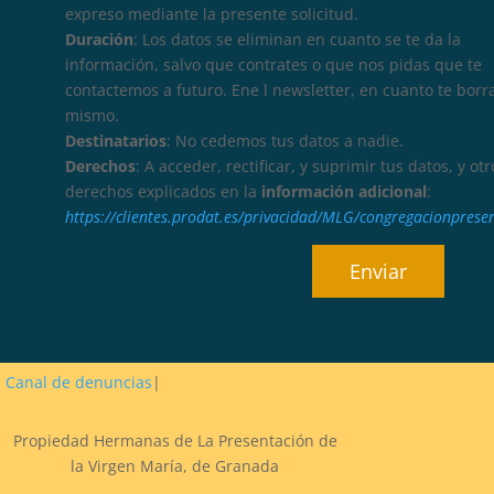
expreso mediante la presente solicitud.
Duración
: Los datos se eliminan en cuanto se te da la
información, salvo que contrates o que nos pidas que te
contactemos a futuro. Ene l newsletter, en cuanto te borr
mismo.
Destinatarios
: No cedemos tus datos a nadie.
Derechos
: A acceder, rectificar, y suprimir tus datos, y otr
derechos explicados en la
información adicional
:
https://clientes.prodat.es/privacidad/MLG/congregacionprese
Canal de denuncias
|
Propiedad Hermanas de La Presentación de
la Virgen María, de Granada