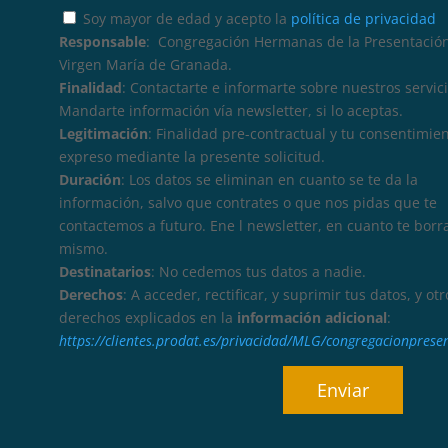
Soy mayor de edad y acepto la
política de privacidad
Responsable
: Congregación Hermanas de la Presentación
Virgen María de Granada.
Finalidad
: Contactarte e informarte sobre nuestros servici
Mandarte información vía newsletter, si lo aceptas.
Legitimación
: Finalidad pre-contractual y tu consentimie
expreso mediante la presente solicitud.
Duración
: Los datos se eliminan en cuanto se te da la
información, salvo que contrates o que nos pidas que te
contactemos a futuro. Ene l newsletter, en cuanto te borr
mismo.
Destinatarios
: No cedemos tus datos a nadie.
Derechos
: A acceder, rectificar, y suprimir tus datos, y otr
derechos explicados en la
información adicional
:
https://clientes.prodat.es/privacidad/MLG/congregacionprese