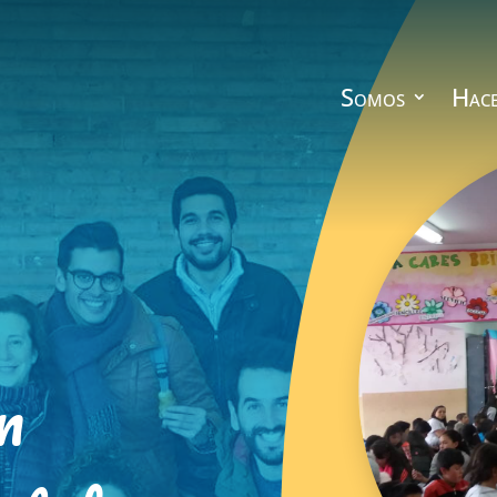
Somos
Hac
n