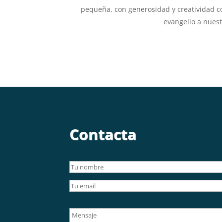
pequeña, con generosidad y creatividad co
evangelio a nues
Contacta