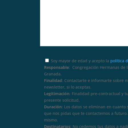
Soy mayor de edad y acepto la
política 
Responsable
: Congregación Hermanas de la
Granada.
Finalidad
: Contactarte e informarte sobre 
newsletter, si lo aceptas.
Legitimación
: Finalidad pre-contractual y 
presente solicitud.
Duración
: Los datos se eliminan en cuanto 
que nos pidas que te contactemos a futuro. 
mismo.
Destinatarios
: No cedemos tus datos a nadi