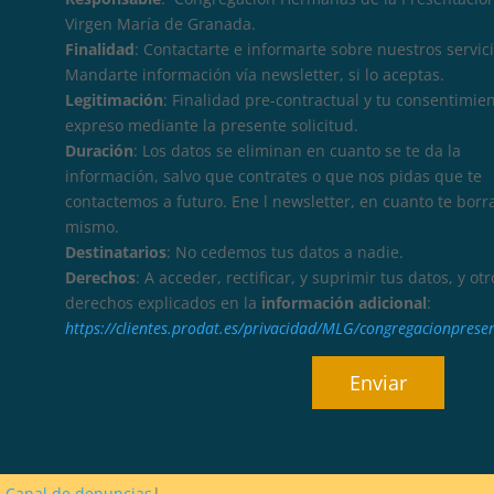
Virgen María de Granada.
Finalidad
: Contactarte e informarte sobre nuestros servici
Mandarte información vía newsletter, si lo aceptas.
Legitimación
: Finalidad pre-contractual y tu consentimie
expreso mediante la presente solicitud.
Duración
: Los datos se eliminan en cuanto se te da la
información, salvo que contrates o que nos pidas que te
contactemos a futuro. Ene l newsletter, en cuanto te borr
mismo.
Destinatarios
: No cedemos tus datos a nadie.
Derechos
: A acceder, rectificar, y suprimir tus datos, y otr
derechos explicados en la
información adicional
:
https://clientes.prodat.es/privacidad/MLG/congregacionprese
Canal de denuncias
|