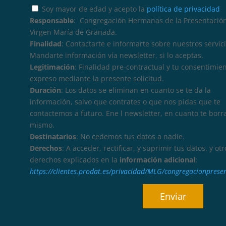
Soy mayor de edad y acepto la
política de privacidad
Responsable
: Congregación Hermanas de la Presentación
Virgen María de Granada.
Finalidad
: Contactarte e informarte sobre nuestros servici
Mandarte información vía newsletter, si lo aceptas.
Legitimación
: Finalidad pre-contractual y tu consentimie
expreso mediante la presente solicitud.
Duración
: Los datos se eliminan en cuanto se te da la
información, salvo que contrates o que nos pidas que te
contactemos a futuro. Ene l newsletter, en cuanto te borr
mismo.
Destinatarios
: No cedemos tus datos a nadie.
Derechos
: A acceder, rectificar, y suprimir tus datos, y otr
derechos explicados en la
información adicional
:
https://clientes.prodat.es/privacidad/MLG/congregacionprese