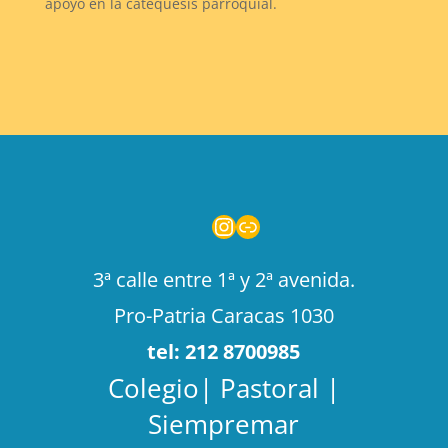
apoyo en la catequesis parroquial.
Instagram
Enlace
3ª calle entre 1ª y 2ª avenida.
Pro-Patria Caracas 1030
tel: 212 8700985
Colegio| Pastoral |
Siempremar