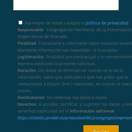
Soy mayor de edad y acepto la
política de privacidad
Responsable
: Congregación Hermanas de la Presentación
Virgen María de Granada.
Finalidad
: Contactarte e informarte sobre nuestros servici
Mandarte información vía newsletter, si lo aceptas.
Legitimación
: Finalidad pre-contractual y tu consentimie
expreso mediante la presente solicitud.
Duración
: Los datos se eliminan en cuanto se te da la
información, salvo que contrates o que nos pidas que te
contactemos a futuro. Ene l newsletter, en cuanto te borr
mismo.
Destinatarios
: No cedemos tus datos a nadie.
Derechos
: A acceder, rectificar, y suprimir tus datos, y otr
derechos explicados en la
información adicional
:
https://clientes.prodat.es/privacidad/MLG/congregacionprese