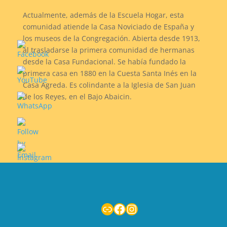
Actualmente, además de la Escuela Hogar, esta
comunidad atiende la Casa Noviciado de España y
los museos de la Congregación. Abierta desde 1913,
al trasladarse la primera comunidad de hermanas
desde la Casa Fundacional. Se había fundado la
primera casa en 1880 en la Cuesta Santa Inés en la
Casa Agreda. Es colindante a la Iglesia de San Juan
de los Reyes, en el Bajo Abaicin.
Enlace
Facebook
Instagram