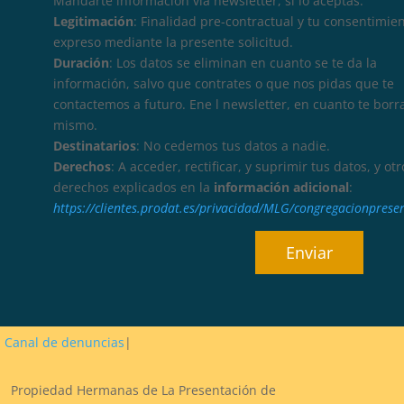
Mandarte información vía newsletter, si lo aceptas.
Legitimación
: Finalidad pre-contractual y tu consentimie
expreso mediante la presente solicitud.
Duración
: Los datos se eliminan en cuanto se te da la
información, salvo que contrates o que nos pidas que te
contactemos a futuro. Ene l newsletter, en cuanto te borr
mismo.
Destinatarios
: No cedemos tus datos a nadie.
Derechos
: A acceder, rectificar, y suprimir tus datos, y otr
derechos explicados en la
información adicional
:
https://clientes.prodat.es/privacidad/MLG/congregacionprese
Canal de denuncias
|
Propiedad Hermanas de La Presentación de