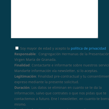
Soy mayor de edad y acepto la
política de privacidad
Responsable
: Congregación Hermanas de la Presentación
Virgen María de Granada.
Finalidad
: Contactarte e informarte sobre nuestros servici
Mandarte información vía newsletter, si lo aceptas.
Legitimación
: Finalidad pre-contractual y tu consentimie
expreso mediante la presente solicitud.
Duración
: Los datos se eliminan en cuanto se te da la
información, salvo que contrates o que nos pidas que te
contactemos a futuro. Ene l newsletter, en cuanto te borr
mismo.