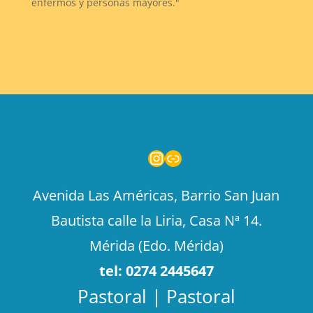
enfermos y personas mayores."
Instagram
Enlace
Avenida Las Américas, Barrio San Juan
Bautista calle la Liria, Casa Nª 14.
Mérida (Edo. Mérida)
tel: 0274 2445647
Pastoral | Pastoral