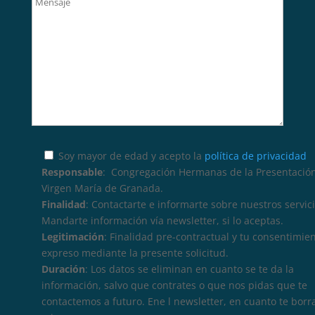
Soy mayor de edad y acepto la
política de privacidad
Responsable
: Congregación Hermanas de la Presentación
Virgen María de Granada.
Finalidad
: Contactarte e informarte sobre nuestros servici
Mandarte información vía newsletter, si lo aceptas.
Legitimación
: Finalidad pre-contractual y tu consentimie
expreso mediante la presente solicitud.
Duración
: Los datos se eliminan en cuanto se te da la
información, salvo que contrates o que nos pidas que te
contactemos a futuro. Ene l newsletter, en cuanto te borr