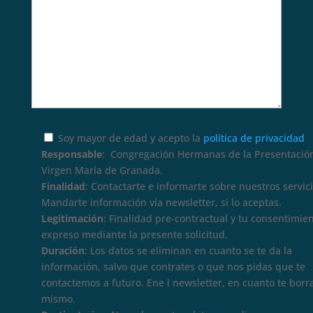
Soy mayor de edad y acepto la
política de privacidad
Responsable
: Congregación Hermanas de la Presentación
Virgen María de Granada.
Finalidad
: Contactarte e informarte sobre nuestros servici
Mandarte información vía newsletter, si lo aceptas.
Legitimación
: Finalidad pre-contractual y tu consentimie
expreso mediante la presente solicitud.
Duración
: Los datos se eliminan en cuanto se te da la
información, salvo que contrates o que nos pidas que te
contactemos a futuro. Ene l newsletter, en cuanto te borr
mismo.