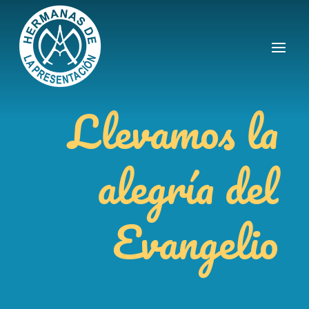
Llevamos la
alegría del
Evangelio