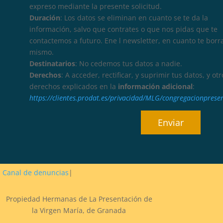
expreso mediante la presente solicitud.
Duración
: Los datos se eliminan en cuanto se te da la
información, salvo que contrates o que nos pidas que te
contactemos a futuro. Ene l newsletter, en cuanto te borr
mismo.
Destinatarios
: No cedemos tus datos a nadie.
Derechos
: A acceder, rectificar, y suprimir tus datos, y otr
derechos explicados en la
información adicional
:
https://clientes.prodat.es/privacidad/MLG/congregacionprese
Canal de denuncias
|
Propiedad Hermanas de La Presentación de
la Virgen María, de Granada