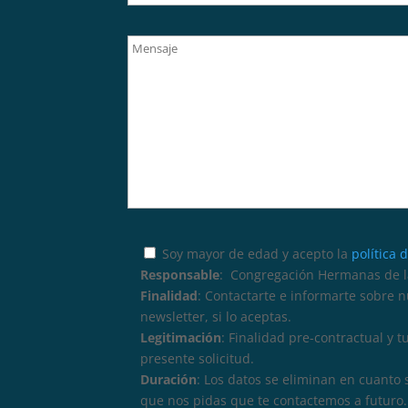
Soy mayor de edad y acepto la
política 
Responsable
: Congregación Hermanas de la
Finalidad
: Contactarte e informarte sobre 
newsletter, si lo aceptas.
Legitimación
: Finalidad pre-contractual y 
presente solicitud.
Duración
: Los datos se eliminan en cuanto 
que nos pidas que te contactemos a futuro. 